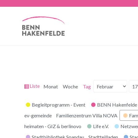
Ansicht
Liste
Monat
Woche
Tag
Monat
Tag
Jahr
als
Kategorien
Begleitprogramm - Event
BENN Hakenfelde 
ev-gemeinde
Familienzentrum Villa NOVA
Fam
heimaten - GIZ & berlinovo
Life e.V.
Netzwe
Stadtbibliothek Spandau
Stadtteilladen
Stad