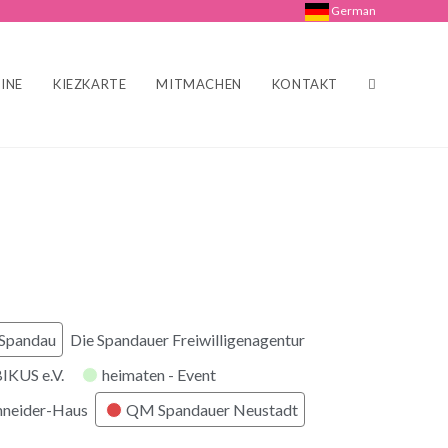
German
INE
KIEZKARTE
MITMACHEN
KONTAKT
 Spandau
Die Spandauer Freiwilligenagentur
KUS e.V.
heimaten - Event
hneider-Haus
QM Spandauer Neustadt