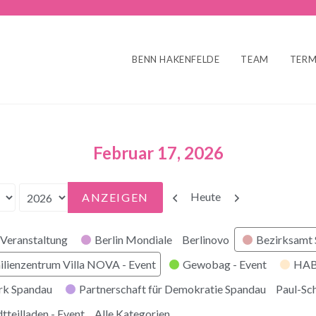
BENN HAKENFELDE
TEAM
TERM
Februar 17, 2026
Zurück
Weiter
Heute
Veranstaltung
Berlin Mondiale
Berlinovo
Bezirksamt
ilienzentrum Villa NOVA - Event
Gewobag - Event
HABI
rk Spandau
Partnerschaft für Demokratie Spandau
Paul-Sc
tteilladen - Event
Alle Kategorien