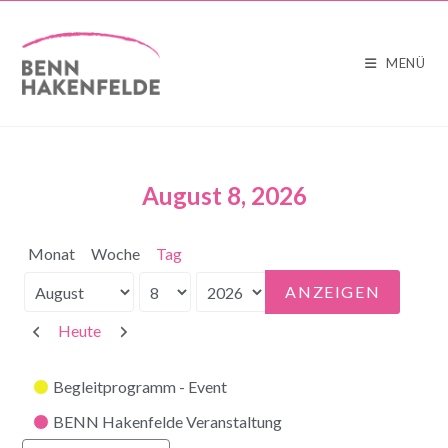
MENÜ
August 8, 2026
Monat
Woche
Tag
Monat
Tag
Jahr
Zurück
Weiter
Heute
Kategorien
Begleitprogramm - Event
BENN Hakenfelde Veranstaltung