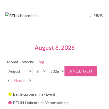
MENÜ
August 8, 2026
Monat
Woche
Tag
Monat
Tag
Jahr
Zurück
Weiter
Heute
Kategorien
Begleitprogramm - Event
BENN Hakenfelde Veranstaltung