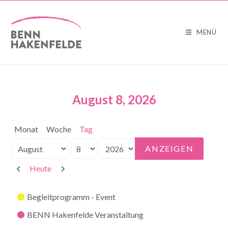
MENÜ
August 8, 2026
Monat
Woche
Tag
Monat
Tag
Jahr
Zurück
Weiter
Heute
Kategorien
Begleitprogramm - Event
BENN Hakenfelde Veranstaltung