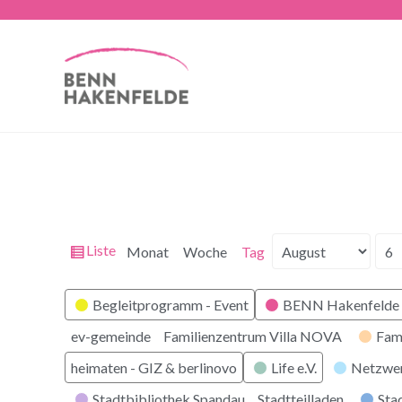
Ansicht
Liste
Monat
Woche
Tag
Monat
Tag
Jahr
als
Kategorien
Begleitprogramm - Event
BENN Hakenfelde 
ev-gemeinde
Familienzentrum Villa NOVA
Fam
heimaten - GIZ & berlinovo
Life e.V.
Netzwe
Stadtbibliothek Spandau
Stadtteilladen
Stad