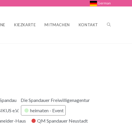
German
INE
KIEZKARTE
MITMACHEN
KONTAKT
 Spandau
Die Spandauer Freiwilligenagentur
KUS e.V.
heimaten - Event
hneider-Haus
QM Spandauer Neustadt