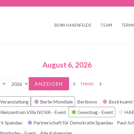
BENN HAKENFELDE
TEAM
TERM
August 6, 2026
Zurück
Weiter
Heute
Veranstaltung
Berlin Mondiale
Berlinovo
Bezirksamt
ilienzentrum Villa NOVA - Event
Gewobag - Event
HABI
rk Spandau
Partnerschaft für Demokratie Spandau
Paul-Sc
tteilladen - Event
Alle Kategorien