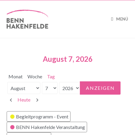
MENÜ
August 7, 2026
Monat
Woche
Tag
Monat
Tag
Jahr
Zurück
Weiter
Heute
Kategorien
Begleitprogramm - Event
BENN Hakenfelde Veranstaltung