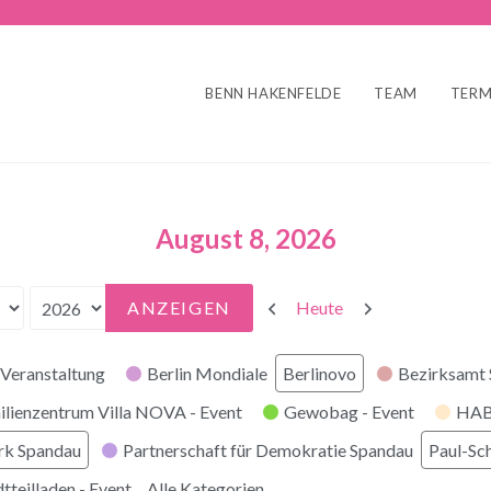
BENN HAKENFELDE
TEAM
TERM
August 8, 2026
Zurück
Weiter
Heute
Veranstaltung
Berlin Mondiale
Berlinovo
Bezirksamt
ilienzentrum Villa NOVA - Event
Gewobag - Event
HABI
rk Spandau
Partnerschaft für Demokratie Spandau
Paul-Sc
tteilladen - Event
Alle Kategorien