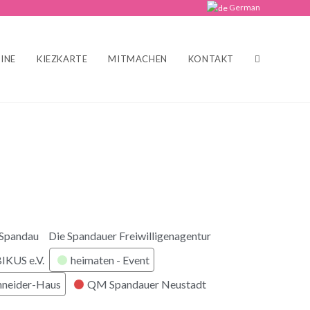
German
INE
KIEZKARTE
MITMACHEN
KONTAKT
 Spandau
Die Spandauer Freiwilligenagentur
KUS e.V.
heimaten - Event
hneider-Haus
QM Spandauer Neustadt