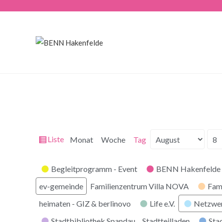
Ansicht
Liste
Monat
Woche
Tag
Monat
Tag
Jahr
als
Kategorien
Begleitprogramm - Event
BENN Hakenfelde 
ev-gemeinde
Familienzentrum Villa NOVA
Fam
heimaten - GIZ & berlinovo
Life e.V.
Netzwe
Stadtbibliothek Spandau
Stadtteilladen
Stad