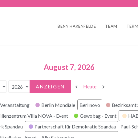
BENN HAKENFELDE
TEAM
TERM
August 7, 2026
Zurück
Weiter
Heute
Veranstaltung
Berlin Mondiale
Berlinovo
Bezirksamt
ilienzentrum Villa NOVA - Event
Gewobag - Event
HABI
rk Spandau
Partnerschaft für Demokratie Spandau
Paul-Sc
tteilladen - Event
Alle Kategorien