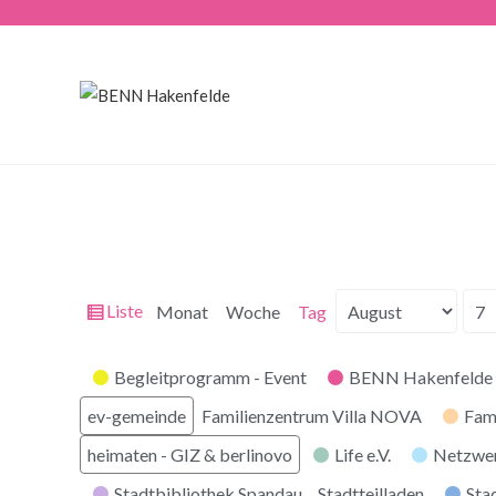
Ansicht
Liste
Monat
Woche
Tag
Monat
Tag
Jahr
als
Kategorien
Begleitprogramm - Event
BENN Hakenfelde 
ev-gemeinde
Familienzentrum Villa NOVA
Fam
heimaten - GIZ & berlinovo
Life e.V.
Netzwe
Stadtbibliothek Spandau
Stadtteilladen
Stad