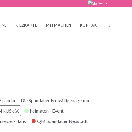
German
INE
KIEZKARTE
MITMACHEN
KONTAKT
 Spandau
Die Spandauer Freiwilligenagentur
KUS e.V.
heimaten - Event
hneider-Haus
QM Spandauer Neustadt