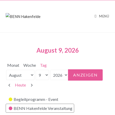
MENÜ
August 9, 2026
Monat
Woche
Tag
Monat
Tag
Jahr
Zurück
Weiter
Heute
Kategorien
Begleitprogramm - Event
BENN Hakenfelde Veranstaltung