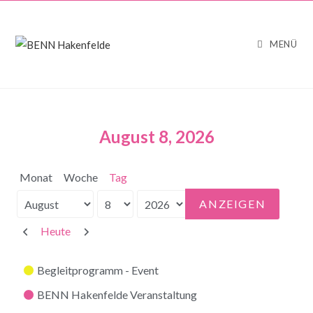
MENÜ
August 8, 2026
Monat
Woche
Tag
Monat
Tag
Jahr
Zurück
Weiter
Heute
Kategorien
Begleitprogramm - Event
BENN Hakenfelde Veranstaltung