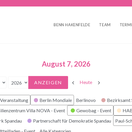
BENN HAKENFELDE
TEAM
TERM
August 7, 2026
Zurück
Weiter
Heute
Veranstaltung
Berlin Mondiale
Berlinovo
Bezirksamt
ilienzentrum Villa NOVA - Event
Gewobag - Event
HABI
rk Spandau
Partnerschaft für Demokratie Spandau
Paul-Sc
tteilladen - Event
Alle Kategorien