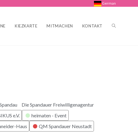
German
INE
KIEZKARTE
MITMACHEN
KONTAKT
 Spandau
Die Spandauer Freiwilligenagentur
KUS e.V.
heimaten - Event
hneider-Haus
QM Spandauer Neustadt