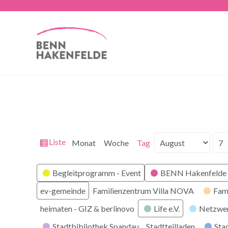
Ansicht
Liste
Monat
Woche
Tag
Monat
Tag
Jahr
als
Kategorien
Begleitprogramm - Event
BENN Hakenfelde 
ev-gemeinde
Familienzentrum Villa NOVA
Fam
heimaten - GIZ & berlinovo
Life e.V.
Netzwe
Stadtbibliothek Spandau
Stadtteilladen
Stad