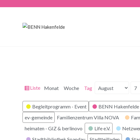
Ansicht
Liste
Monat
Woche
Tag
Monat
Tag
Jahr
als
Kategorien
Begleitprogramm - Event
BENN Hakenfelde 
ev-gemeinde
Familienzentrum Villa NOVA
Fam
heimaten - GIZ & berlinovo
Life e.V.
Netzwe
Stadtbibliothek Spandau
Stadtteilladen
Stad