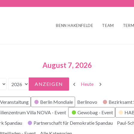
BENN HAKENFELDE
TEAM
TERM
August 7, 2026
Zurück
Weiter
Heute
Veranstaltung
Berlin Mondiale
Berlinovo
Bezirksamt
ilienzentrum Villa NOVA - Event
Gewobag - Event
HABI
rk Spandau
Partnerschaft für Demokratie Spandau
Paul-Sc
tteilladen - Event
Alle Kategorien