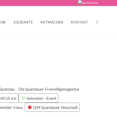
German
INE
KIEZKARTE
MITMACHEN
KONTAKT
 Spandau
Die Spandauer Freiwilligenagentur
KUS e.V.
heimaten - Event
hneider-Haus
QM Spandauer Neustadt