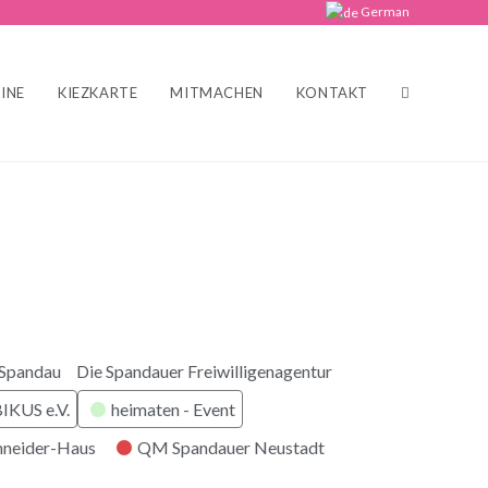
German
INE
KIEZKARTE
MITMACHEN
KONTAKT
 Spandau
Die Spandauer Freiwilligenagentur
KUS e.V.
heimaten - Event
hneider-Haus
QM Spandauer Neustadt