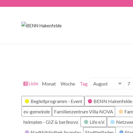
Ansicht
Liste
Monat
Woche
Tag
Monat
Tag
Jahr
als
Kategorien
Begleitprogramm - Event
BENN Hakenfelde 
ev-gemeinde
Familienzentrum Villa NOVA
Fam
heimaten - GIZ & berlinovo
Life e.V.
Netzwe
Stadtbibliothek Spandau
Stadtteilladen
Stad