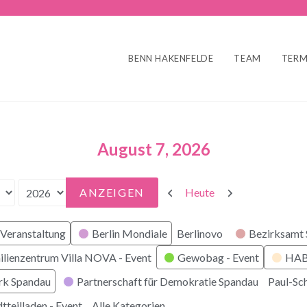
BENN HAKENFELDE
TEAM
TERM
August 7, 2026
Zurück
Weiter
Heute
Veranstaltung
Berlin Mondiale
Berlinovo
Bezirksamt
ilienzentrum Villa NOVA - Event
Gewobag - Event
HABI
rk Spandau
Partnerschaft für Demokratie Spandau
Paul-Sc
tteilladen - Event
Alle Kategorien