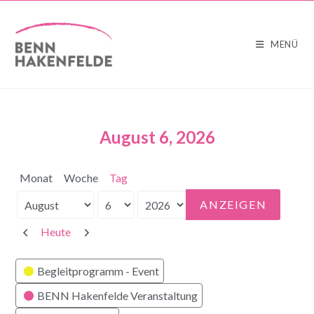
MENÜ
August 6, 2026
Monat
Woche
Tag
Monat
Tag
Jahr
Zurück
Weiter
Heute
Kategorien
Begleitprogramm - Event
BENN Hakenfelde Veranstaltung