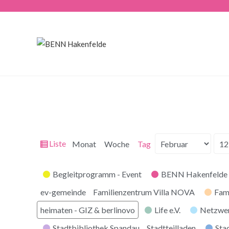
Ansicht
Liste
Monat
Woche
Tag
Monat
Tag
Jahr
als
Kategorien
Begleitprogramm - Event
BENN Hakenfelde 
ev-gemeinde
Familienzentrum Villa NOVA
Fam
heimaten - GIZ & berlinovo
Life e.V.
Netzwe
Stadtbibliothek Spandau
Stadtteilladen
Stad