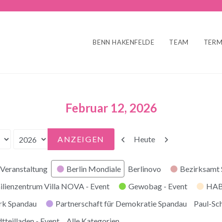
BENN HAKENFELDE
TEAM
TERM
Februar 12, 2026
Zurück
Weiter
Heute
Veranstaltung
Berlin Mondiale
Berlinovo
Bezirksamt
ilienzentrum Villa NOVA - Event
Gewobag - Event
HABI
rk Spandau
Partnerschaft für Demokratie Spandau
Paul-Sc
tteilladen - Event
Alle Kategorien