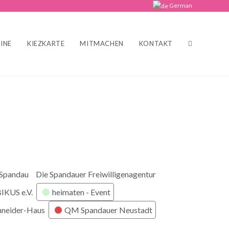
German
INE
KIEZKARTE
MITMACHEN
KONTAKT
 Spandau
Die Spandauer Freiwilligenagentur
KUS e.V.
heimaten - Event
hneider-Haus
QM Spandauer Neustadt