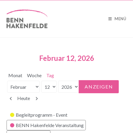
MENÜ
Februar 12, 2026
Monat
Woche
Tag
Monat
Tag
Jahr
Zurück
Weiter
Heute
Kategorien
Begleitprogramm - Event
BENN Hakenfelde Veranstaltung