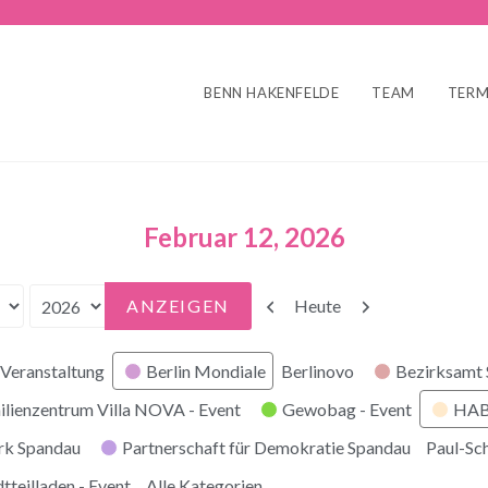
BENN HAKENFELDE
TEAM
TERM
Februar 12, 2026
Zurück
Weiter
Heute
Veranstaltung
Berlin Mondiale
Berlinovo
Bezirksamt
ilienzentrum Villa NOVA - Event
Gewobag - Event
HABI
rk Spandau
Partnerschaft für Demokratie Spandau
Paul-Sc
tteilladen - Event
Alle Kategorien