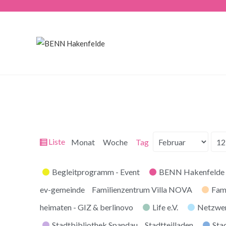
Ansicht
Liste
Monat
Woche
Tag
Monat
Tag
Jahr
als
Kategorien
Begleitprogramm - Event
BENN Hakenfelde 
ev-gemeinde
Familienzentrum Villa NOVA
Fam
heimaten - GIZ & berlinovo
Life e.V.
Netzwe
Stadtbibliothek Spandau
Stadtteilladen
Stad