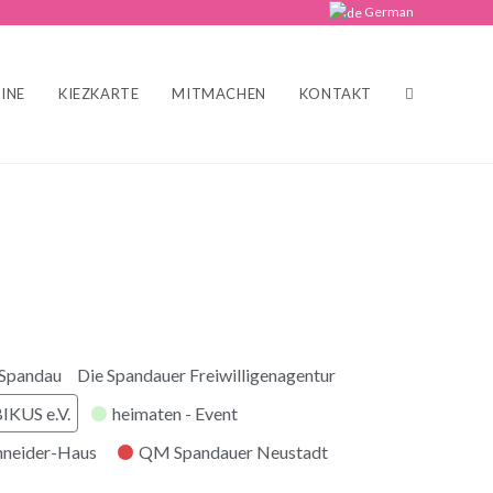
German
INE
KIEZKARTE
MITMACHEN
KONTAKT
 Spandau
Die Spandauer Freiwilligenagentur
KUS e.V.
heimaten - Event
hneider-Haus
QM Spandauer Neustadt