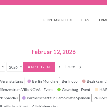
BENN HAKENFELDE
TEAM
TERM
Februar 12, 2026
Zurück
Weiter
Heute
Veranstaltung
Berlin Mondiale
Berlinovo
Bezirksamt
ilienzentrum Villa NOVA - Event
Gewobag - Event
HABI
rk Spandau
Partnerschaft für Demokratie Spandau
Paul-Sc
tteilladen - Event
Alle Kategorien