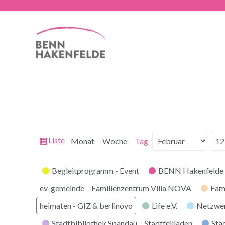
Ansicht
Liste
Monat
Woche
Tag
Monat
Tag
Jahr
als
Kategorien
Begleitprogramm - Event
BENN Hakenfelde 
ev-gemeinde
Familienzentrum Villa NOVA
Fam
heimaten - GIZ & berlinovo
Life e.V.
Netzwe
Stadtbibliothek Spandau
Stadtteilladen
Stad