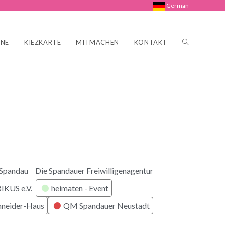
German
INE
KIEZKARTE
MITMACHEN
KONTAKT
 Spandau
Die Spandauer Freiwilligenagentur
KUS e.V.
heimaten - Event
hneider-Haus
QM Spandauer Neustadt