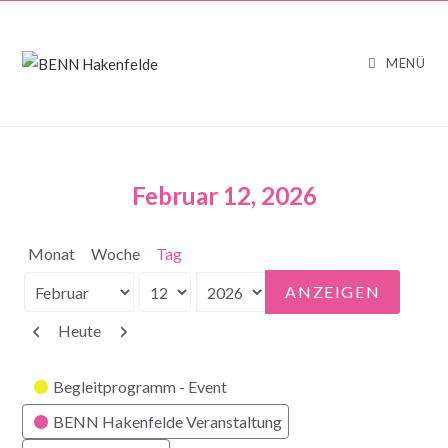
MENÜ
Februar 12, 2026
Monat
Woche
Tag
Monat
Tag
Jahr
Zurück
Weiter
Heute
Kategorien
Begleitprogramm - Event
BENN Hakenfelde Veranstaltung