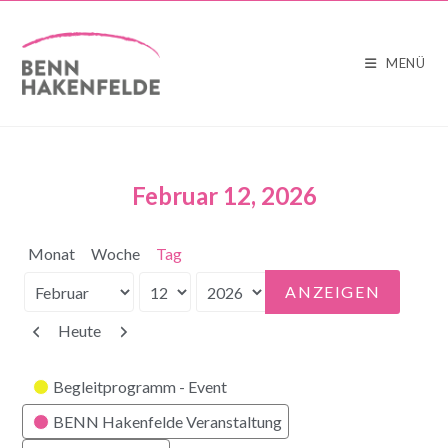
MENÜ
Februar 12, 2026
Monat
Woche
Tag
Monat
Tag
Jahr
Zurück
Weiter
Heute
Kategorien
Begleitprogramm - Event
BENN Hakenfelde Veranstaltung