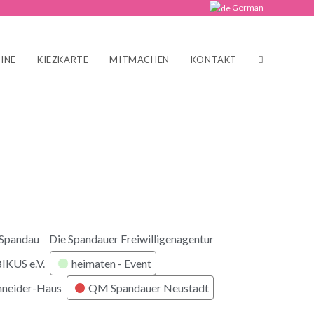
German
INE
KIEZKARTE
MITMACHEN
KONTAKT
 Spandau
Die Spandauer Freiwilligenagentur
KUS e.V.
heimaten - Event
hneider-Haus
QM Spandauer Neustadt