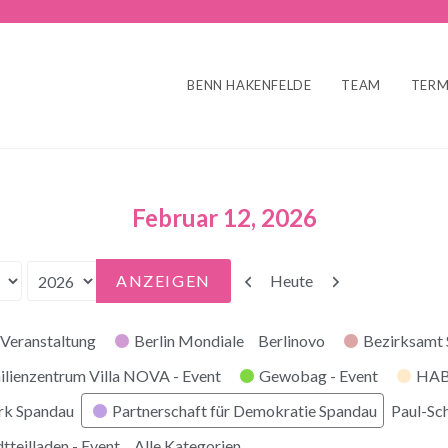
BENN HAKENFELDE
TEAM
TERM
Februar 12, 2026
Zurück
Weiter
Heute
Veranstaltung
Berlin Mondiale
Berlinovo
Bezirksamt
ilienzentrum Villa NOVA - Event
Gewobag - Event
HABI
rk Spandau
Partnerschaft für Demokratie Spandau
Paul-Sc
tteilladen - Event
Alle Kategorien