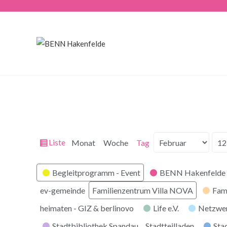
Ansicht
Liste
Monat
Woche
Tag
Monat
Tag
Jahr
als
Kategorien
Begleitprogramm - Event
BENN Hakenfelde 
ev-gemeinde
Familienzentrum Villa NOVA
Fam
heimaten - GIZ & berlinovo
Life e.V.
Netzwe
Stadtbibliothek Spandau
Stadtteilladen
Stad