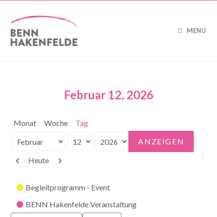
MENÜ
Februar 12, 2026
Monat
Woche
Tag
Monat
Tag
Jahr
Zurück
Weiter
Heute
Kategorien
Begleitprogramm - Event
BENN Hakenfelde Veranstaltung