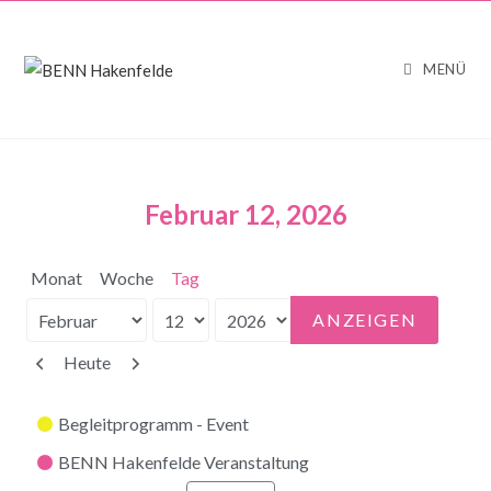
MENÜ
Februar 12, 2026
Monat
Woche
Tag
Monat
Tag
Jahr
Zurück
Weiter
Heute
Kategorien
Begleitprogramm - Event
BENN Hakenfelde Veranstaltung