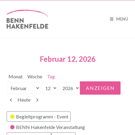
MENÜ
Februar 12, 2026
Monat
Woche
Tag
Monat
Tag
Jahr
Zurück
Weiter
Heute
Kategorien
Begleitprogramm - Event
BENN Hakenfelde Veranstaltung