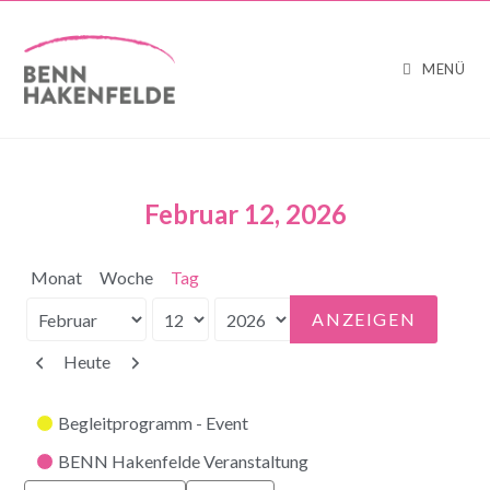
MENÜ
Februar 12, 2026
Monat
Woche
Tag
Monat
Tag
Jahr
Zurück
Weiter
Heute
Kategorien
Begleitprogramm - Event
BENN Hakenfelde Veranstaltung