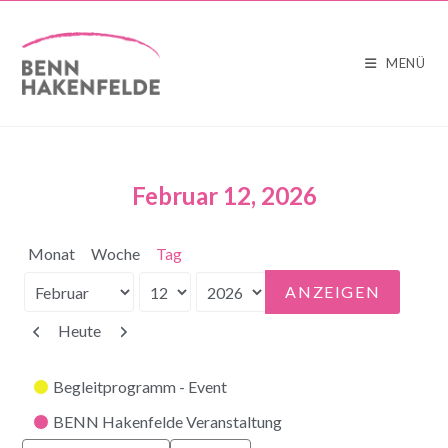
MENÜ
Februar 12, 2026
Monat
Woche
Tag
Monat
Tag
Jahr
Zurück
Weiter
Heute
Kategorien
Begleitprogramm - Event
BENN Hakenfelde Veranstaltung