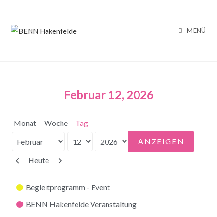
MENÜ
Februar 12, 2026
Monat
Woche
Tag
Monat
Tag
Jahr
Zurück
Weiter
Heute
Kategorien
Begleitprogramm - Event
BENN Hakenfelde Veranstaltung