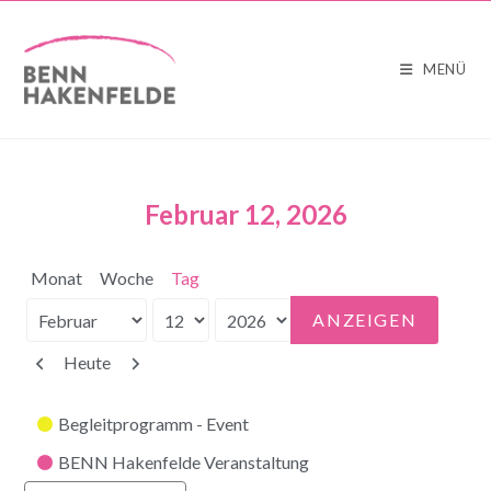
MENÜ
Februar 12, 2026
Monat
Woche
Tag
Monat
Tag
Jahr
Zurück
Weiter
Heute
Kategorien
Begleitprogramm - Event
BENN Hakenfelde Veranstaltung