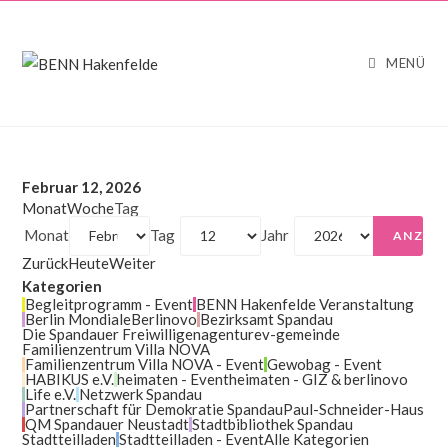
MENÜ
Februar 12, 2026
Monat
Woche
Tag
Monat
Tag
Jahr
Zurück
Heute
Weiter
Kategorien
Begleitprogramm - Event
BENN Hakenfelde Veranstaltung
Berlin Mondiale
Berlinovo
Bezirksamt Spandau
Die Spandauer Freiwilligenagentur
ev-gemeinde
Familienzentrum Villa NOVA
Familienzentrum Villa NOVA - Event
Gewobag - Event
HABIKUS e.V.
heimaten - Event
heimaten - GIZ & berlinovo
Life e.V.
Netzwerk Spandau
Partnerschaft für Demokratie Spandau
Paul-Schneider-Haus
QM Spandauer Neustadt
Stadtbibliothek Spandau
Stadtteilladen
Stadtteilladen - Event
Alle Kategorien