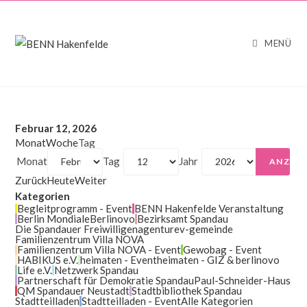
MENÜ
Februar 12, 2026
Monat
Woche
Tag
Monat
Tag
Jahr
Zurück
Heute
Weiter
Kategorien
Begleitprogramm - Event
BENN Hakenfelde Veranstaltung
Berlin Mondiale
Berlinovo
Bezirksamt Spandau
Die Spandauer Freiwilligenagentur
ev-gemeinde
Familienzentrum Villa NOVA
Familienzentrum Villa NOVA - Event
Gewobag - Event
HABIKUS e.V.
heimaten - Event
heimaten - GIZ & berlinovo
Life e.V.
Netzwerk Spandau
Partnerschaft für Demokratie Spandau
Paul-Schneider-Haus
QM Spandauer Neustadt
Stadtbibliothek Spandau
Stadtteilladen
Stadtteilladen - Event
Alle Kategorien