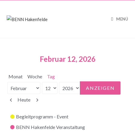
MENÜ
Februar 12, 2026
Monat
Woche
Tag
Monat
Tag
Jahr
Zurück
Weiter
Heute
Kategorien
Begleitprogramm - Event
BENN Hakenfelde Veranstaltung