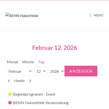
MENÜ
Februar 12, 2026
Monat
Woche
Tag
Monat
Tag
Jahr
Zurück
Weiter
Heute
Kategorien
Begleitprogramm - Event
BENN Hakenfelde Veranstaltung