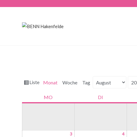
Ansicht
Liste
Monat
Woche
Tag
Monat
Jahr
als
MO
DI
3
4