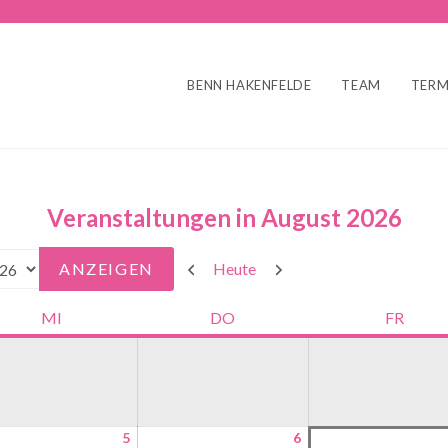
BENN HAKENFELDE
TEAM
TERM
Veranstaltungen in August 2026
Zurück
Weiter
Heute
MI
DO
FR
5
6