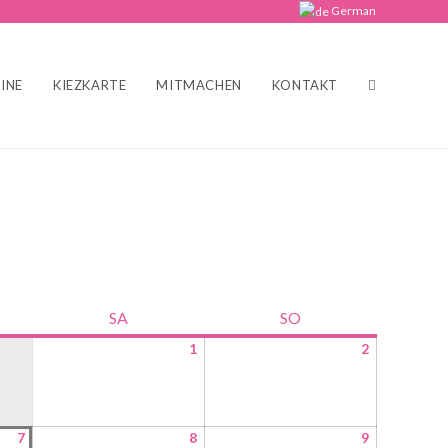
German
INE
KIEZKARTE
MITMACHEN
KONTAKT
SA
SO
1
2
7
8
9