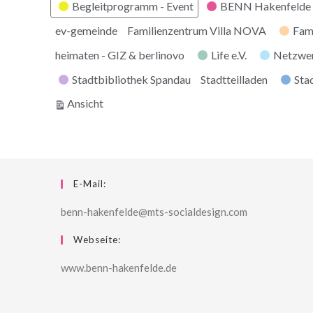
Kategorien
Begleitprogramm - Event
BENN Hakenfelde 
ev-gemeinde
Familienzentrum Villa NOVA
Fam
heimaten - GIZ & berlinovo
Life e.V.
Netzwe
Stadtbibliothek Spandau
Stadtteilladen
Stad
ausdrucken
Ansicht
E-Mail:
benn-hakenfelde@mts-socialdesign.com
Webseite:
www.benn-hakenfelde.de