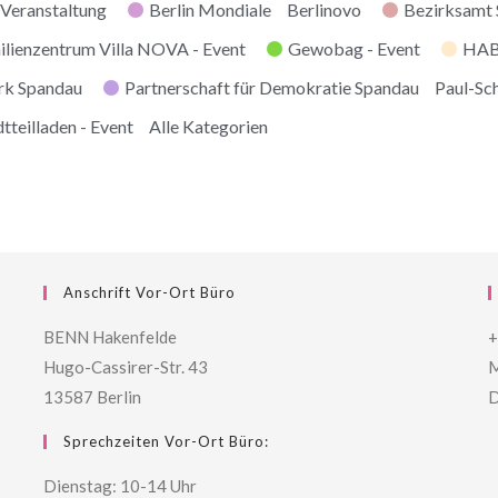
Veranstaltung
Berlin Mondiale
Berlinovo
Bezirksamt
ilienzentrum Villa NOVA - Event
Gewobag - Event
HABI
rk Spandau
Partnerschaft für Demokratie Spandau
Paul-Sc
tteilladen - Event
Alle Kategorien
Anschrift Vor-Ort Büro
BENN Hakenfelde
+
Hugo-Cassirer-Str. 43
M
13587 Berlin
D
Sprechzeiten Vor-Ort Büro:
Dienstag: 10-14 Uhr