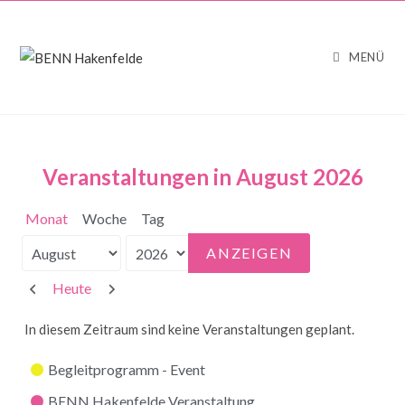
MENÜ
Veranstaltungen in August 2026
Monat
Woche
Tag
Monat
Jahr
Zurück
Weiter
Heute
In diesem Zeitraum sind keine Veranstaltungen geplant.
Kategorien
Begleitprogramm - Event
BENN Hakenfelde Veranstaltung