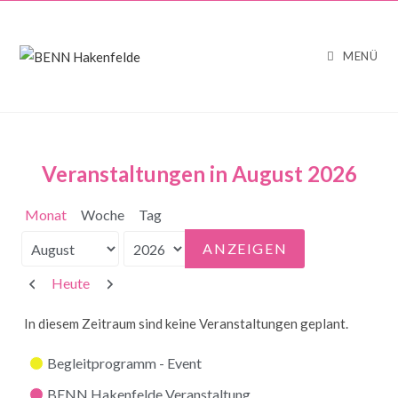
MENÜ
Veranstaltungen in August 2026
Monat
Woche
Tag
Monat
Jahr
Zurück
Weiter
Heute
In diesem Zeitraum sind keine Veranstaltungen geplant.
Kategorien
Begleitprogramm - Event
BENN Hakenfelde Veranstaltung