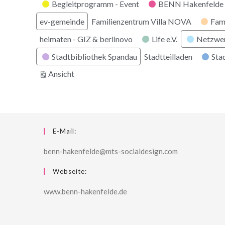
Kategorien
Begleitprogramm - Event
BENN Hakenfelde 
ev-gemeinde
Familienzentrum Villa NOVA
Fam
heimaten - GIZ & berlinovo
Life e.V.
Netzwe
Stadtbibliothek Spandau
Stadtteilladen
Stad
ausdrucken
Ansicht
E-Mail:
benn-hakenfelde@mts-socialdesign.com
Webseite:
www.benn-hakenfelde.de