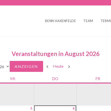
BENN HAKENFELDE
TEAM
TERM
Veranstaltungen in August 2026
Zurück
Weiter
Heute
MI
DO
FR
5
6