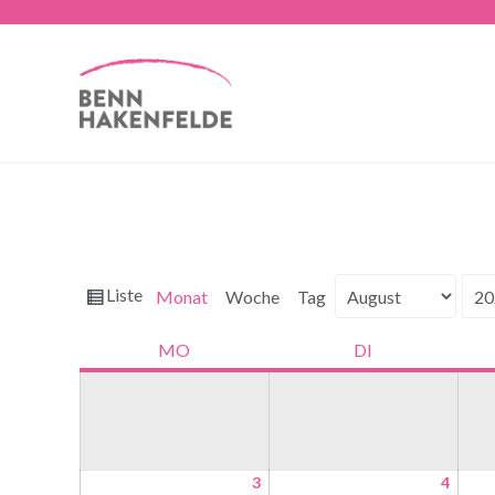
Ansicht
Liste
Monat
Woche
Tag
Monat
Jahr
als
MO
DI
3
4