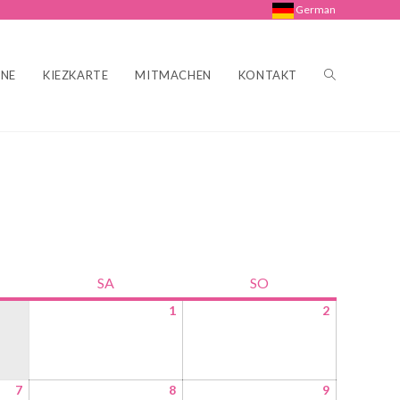
German
INE
KIEZKARTE
MITMACHEN
KONTAKT
SA
SO
1
2
7
8
9