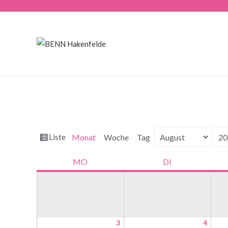
Ansicht
Liste
Monat
Woche
Tag
Monat
Jahr
als
MO
DI
3
4