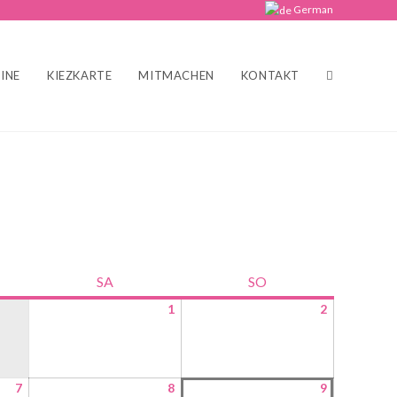
German
INE
KIEZKARTE
MITMACHEN
KONTAKT
SA
SO
1
2
7
8
9