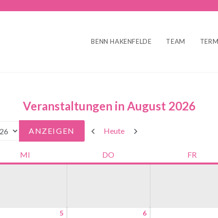
BENN HAKENFELDE
TEAM
TERM
Veranstaltungen in August 2026
Zurück
Weiter
Heute
MI
DO
FR
5
6