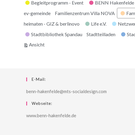
Kategorien
Begleitprogramm - Event
BENN Hakenfelde 
ev-gemeinde
Familienzentrum Villa NOVA
Fam
heimaten - GIZ & berlinovo
Life e.V.
Netzwe
Stadtbibliothek Spandau
Stadtteilladen
Stad
ausdrucken
Ansicht
E-Mail:
benn-hakenfelde@mts-socialdesign.com
Webseite:
www.benn-hakenfelde.de