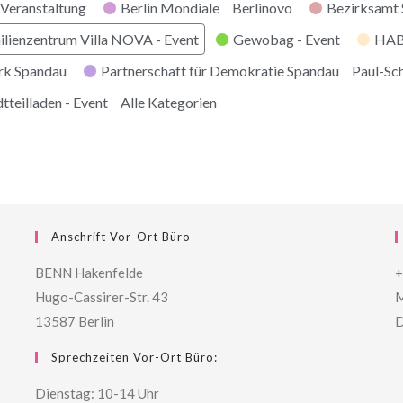
Veranstaltung
Berlin Mondiale
Berlinovo
Bezirksamt
ilienzentrum Villa NOVA - Event
Gewobag - Event
HABI
rk Spandau
Partnerschaft für Demokratie Spandau
Paul-Sc
tteilladen - Event
Alle Kategorien
Anschrift Vor-Ort Büro
BENN Hakenfelde
+
Hugo-Cassirer-Str. 43
M
13587 Berlin
D
Sprechzeiten Vor-Ort Büro:
Dienstag: 10-14 Uhr