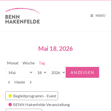
MENÜ
Mai 18, 2026
Monat
Woche
Tag
Monat
Tag
Jahr
Zurück
Weiter
Heute
Kategorien
Begleitprogramm - Event
BENN Hakenfelde Veranstaltung