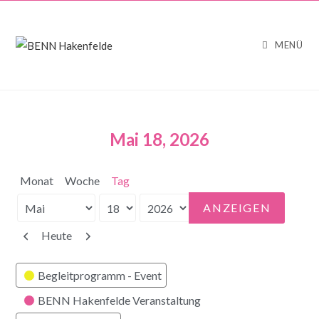
MENÜ
Mai 18, 2026
Monat
Woche
Tag
Monat
Tag
Jahr
Zurück
Weiter
Heute
Kategorien
Begleitprogramm - Event
BENN Hakenfelde Veranstaltung