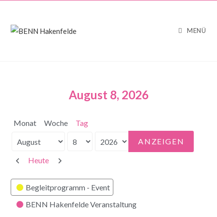
MENÜ
August 8, 2026
Monat
Woche
Tag
Monat
Tag
Jahr
Zurück
Weiter
Heute
Kategorien
Begleitprogramm - Event
BENN Hakenfelde Veranstaltung