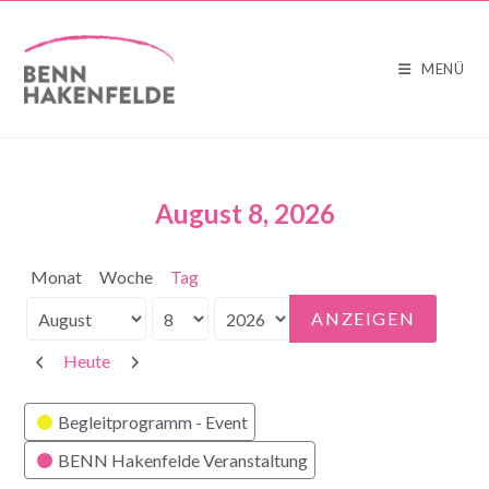
MENÜ
August 8, 2026
Monat
Woche
Tag
Monat
Tag
Jahr
Zurück
Weiter
Heute
Kategorien
Begleitprogramm - Event
BENN Hakenfelde Veranstaltung