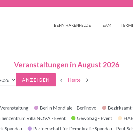
BENN HAKENFELDE
TEAM
TERM
Veranstaltungen in August 2026
Zurück
Weiter
Heute
Veranstaltung
Berlin Mondiale
Berlinovo
Bezirksamt
ilienzentrum Villa NOVA - Event
Gewobag - Event
HABI
rk Spandau
Partnerschaft für Demokratie Spandau
Paul-Sc