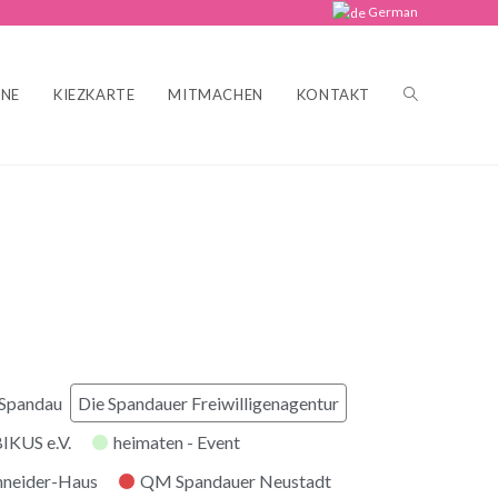
German
INE
KIEZKARTE
MITMACHEN
KONTAKT
 Spandau
Die Spandauer Freiwilligenagentur
KUS e.V.
heimaten - Event
hneider-Haus
QM Spandauer Neustadt