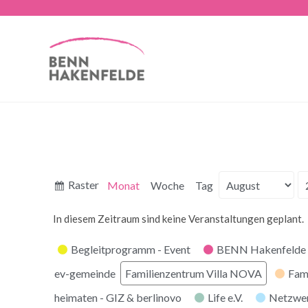
Anzeigen
Raster
Monat
Woche
Tag
Monat
Jahr
als
In diesem Zeitraum sind keine Veranstaltungen geplant.
Kategorien
Begleitprogramm - Event
BENN Hakenfelde 
ev-gemeinde
Familienzentrum Villa NOVA
Fam
heimaten - GIZ & berlinovo
Life e.V.
Netzwe