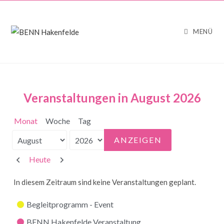
MENÜ
Veranstaltungen in August 2026
Monat
Woche
Tag
Monat
Jahr
Zurück
Weiter
Heute
In diesem Zeitraum sind keine Veranstaltungen geplant.
Kategorien
Begleitprogramm - Event
BENN Hakenfelde Veranstaltung