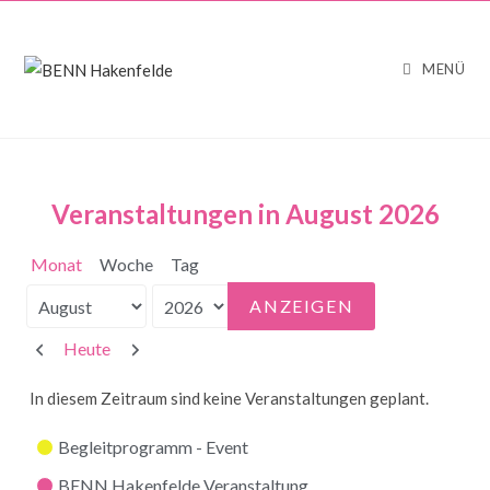
MENÜ
Veranstaltungen in August 2026
Monat
Woche
Tag
Monat
Jahr
Zurück
Weiter
Heute
In diesem Zeitraum sind keine Veranstaltungen geplant.
Kategorien
Begleitprogramm - Event
BENN Hakenfelde Veranstaltung