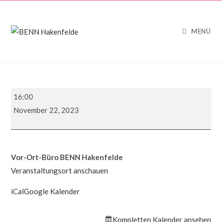
Zum
Inhalt
springen
MENÜ
!!
16:00
Nachbarschaftsforum
November 22, 2023
!!
Vor-Ort-Büro BENN Hakenfelde
Veranstaltungsort anschauen
iCal
Google Kalender
Kompletten Kalender ansehen