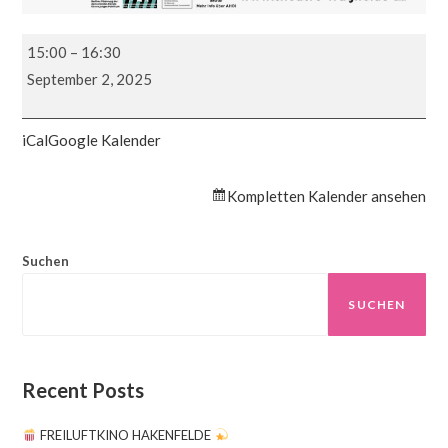
Maskentheater
15:00
–
16:30
in
September 2, 2025
Hakenfelde/Pepitapromenade
(Stadtteilladen)
iCal
Google Kalender
Kompletten Kalender ansehen
Suchen
SUCHEN
Recent Posts
FREILUFTKINO HAKENFELDE