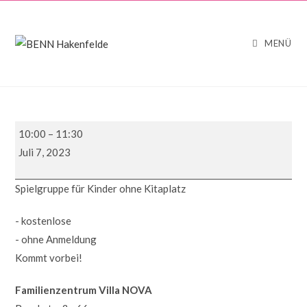
Zum
Inhalt
springen
MENÜ
Kinder
10:00
–
11:30
ohne
Juli 7, 2023
Kita
(Spielgruppe)
Spielgruppe für Kinder ohne Kitaplatz
- kostenlose
- ohne Anmeldung
Kommt vorbei!
Familienzentrum Villa NOVA