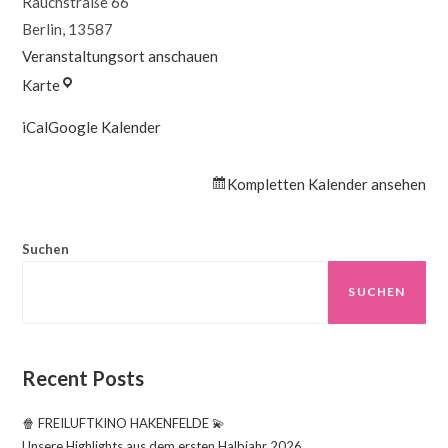
Rauchstraße 66
Berlin
,
13587
Veranstaltungsort anschauen
Familienzentrum
Karte
Villa
iCal
Google Kalender
NOVA
Kompletten Kalender ansehen
Suchen
SUCHEN
Recent Posts
🍿 FREILUFTKINO HAKENFELDE 💫
Unsere Highlights aus dem ersten Halbjahr 2026