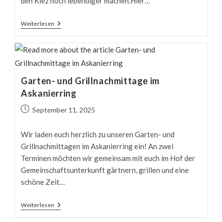
den Kiez noch lebendiger machen.Hier…
Mit
Weiterlesen
BENN
Hakenfelde
Durch
Den
Sommer
2025
–
Garten- und Grillnachmittage im
Danke
Askanierring
Für
Die
Beitrag
September 11, 2025
Schönen
Momente!
veröffentlicht:
Wir laden euch herzlich zu unseren Garten- und
Grillnachmittagen im Askanierring ein! An zwei
Terminen möchten wir gemeinsam mit euch im Hof der
Gemeinschaftsunterkunft gärtnern, grillen und eine
schöne Zeit…
Garten-
Weiterlesen
Und
Grillnachmittage